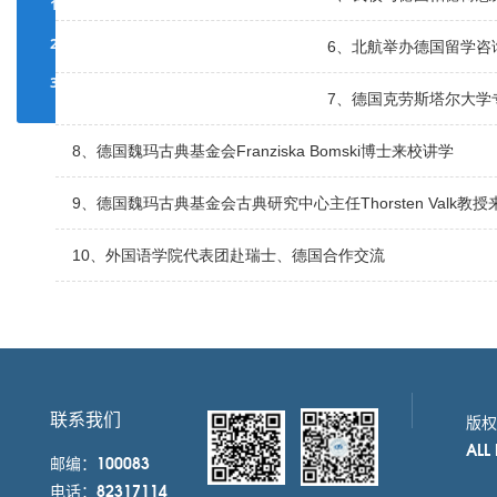
17
18
19
20
21
22
23
24
25
26
27
28
29
30
6、北航举办德国留学咨
31
1
2
3
4
5
6
7、德国克劳斯塔尔大学
0
EVENT(S)
8、德国魏玛古典基金会Franziska Bomski博士来校讲学
9、德国魏玛古典基金会古典研究中心主任Thorsten Valk教
10、外国语学院代表团赴瑞士、德国合作交流