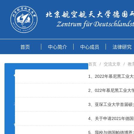
首页
/
交流文章
/
教
8 2026
1、2022年慕尼黑工业大
2、022年慕尼黑工业大学
一
二
三
四
五
六
日
27
28
29
30
31
1
2
3、亚琛工业大学首届硕
3
4
5
6
7
8
9
4、关于申请2021年德
10
11
12
13
14
15
16
5、我校与德国帕德博恩